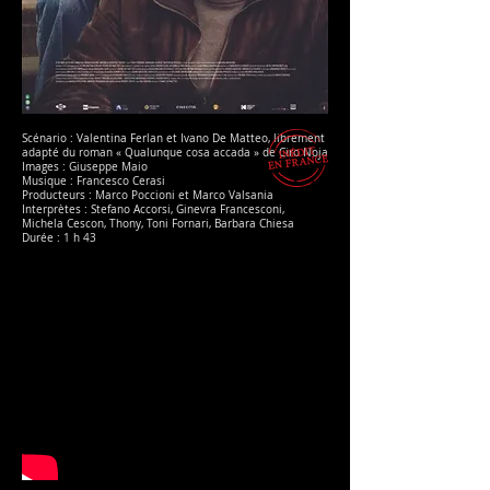
Scénario : Valentina Ferlan et Ivano De Matteo, librement
adapté du roman « Qualunque cosa accada » de Ciro Noja
Images : Giuseppe Maio
Musique : Francesco Cerasi
Producteurs : Marco Poccioni et Marco Valsania
Interprètes : Stefano Accorsi, Ginevra Francesconi,
Michela Cescon, Thony, Toni Fornari, Barbara Chiesa
Durée : 1 h 43