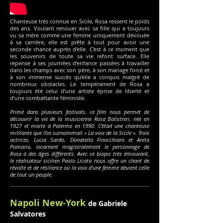
Chanteuse très connue en Sicile, Rosa ressent le poids
des ans. Voulant renouer avec sa fille qui a toujours
vu sa mère comme une femme uniquement dévouée
à sa carrière, elle est prête à tout pour avoir une
seconde chance auprès d’elle. C’est à ce moment que
les souvenirs de toute sa vie refont surface. Elle
repense à ses journées d’enfance passées à travailler
dans les champs avec son père, à son mariage forcé et
à son immense succès qu’elle a conquis malgré de
nombreux obstacles. Le tempérament de Rosa a
toujours été celui d’une artiste éprise de liberté et
d’une combattante féministe.
Primé dans plusieurs festivals, ce film nous permet de
découvrir la vie de la musicienne Rosa Balistreri, née en
1927 et morte à Palerme en 1990. C’était une chanteuse
militante que l’on surnommait « La voix de la Sicile ». Trois
actrices, Lucia Sardo, Donatella Finocchiaro et Anita
Pomario, incarnent magistralement le personnage de
Rosa à des âges différents. Avec ce biopic très émouvant,
le réalisateur sicilien Paolo Licata nous offre un chant de
révolte et de résilience où la voix d’une femme devient celle
de tout un peuple.
Napoli New-York
de Gabriele
Salvatores