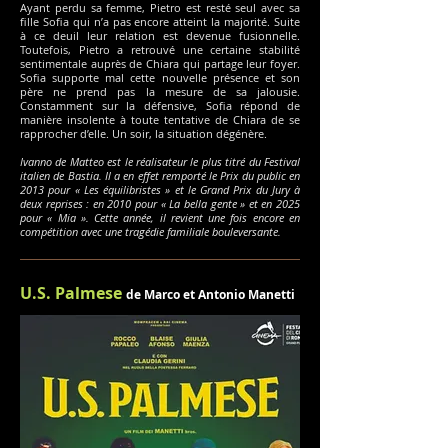
Ayant perdu sa femme, Pietro est resté seul avec sa
fille Sofia qui n’a pas encore atteint la majorité. Suite
à ce deuil leur relation est devenue fusionnelle.
Toutefois, Pietro a retrouvé une certaine stabilité
sentimentale auprès de Chiara qui partage leur foyer.
Sofia supporte mal cette nouvelle présence et son
père ne prend pas la mesure de sa jalousie.
Constamment sur la défensive, Sofia répond de
manière insolente à toute tentative de Chiara de se
rapprocher d’elle. Un soir, la situation dégénère.
Ivanno de Matteo est le réalisateur le plus titré du Festival
italien de Bastia. Il a en effet remporté le Prix du public en
2013 pour « Les équilibristes » et le Grand Prix du Jury à
deux reprises : en 2010 pour « La bella gente » et en 2025
pour « Mia ». Cette année, il revient une fois encore en
compétition avec une tragédie familiale bouleversante.
U.S. Palmese
de Marco et Antonio Manetti