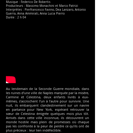
Musique : Federico De Robertis
Producteurs : Massimo Monachini et Marco Patrizi
Interprètes : Pierfrancesco Favino, Dea Lanzaro, Antonio
Guerra, Anna Ammirati, Anna Lucia Pierro
Durée : 2 h 04
Au lendemain de la Seconde Guerre mondiale, dans
les ruines d’une ville de Naples marquée par la misère,
Carmine et Celestina, deux enfants livrés à eux-
mêmes, s’accrochent l’un à l’autre pour survivre. Une
nuit, ils embarquent clandestinement sur un navire
en partance pour New York, espérant retrouver la
sœur de Celestina émigrée quelques mois plus tôt.
Arrivés dans cette ville inconnue, ils découvrent un
monde hostile mais plein de promesses où chaque
pas les confronte à la peur de perdre ce qu’ils ont de
plus précieux : leur lien indéfectible.