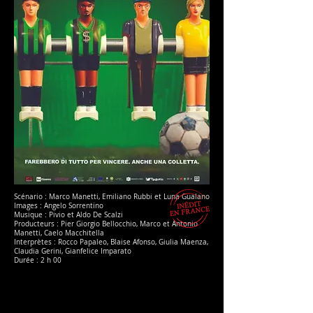
Scénario : Marco Manetti, Emiliano Rubbi et Luna Gualano
Images : Angelo Sorrentino
Musique : Pivio et Aldo De Scalzi
Producteurs : Pier Giorgio Bellocchio, Marco et Antonio
Manetti, Caelo Macchitella
Interprètes : Rocco Papaleo, Blaise Afonso, Giulia Maenza,
Claudia Gerini, Gianfelice Imparato
Durée : 2 h 00