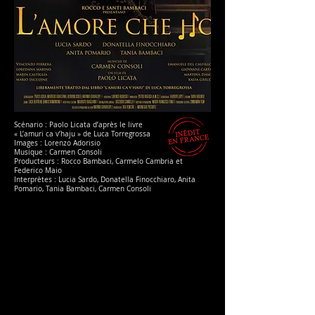
Scénario : Paolo Licata d’après le livre
« L’amuri ca v’haju » de Luca Torregrossa
Images : Lorenzo Adorisio
Musique : Carmen Consoli
Producteurs : Rocco Bambaci, Carmelo Cambria et
Federico Maio
Interprètes : Lucia Sardo, Donatella Finocchiaro, Anita
Pomario, Tania Bambaci, Carmen Consoli
Durée : 2 h 05