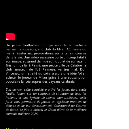
Un jeune footballeur prodige issu de la banlieue
parisienne joue au grand club du Milan AC mais a du
mal à résister aux provocations sur le terrain comme
dans la vie. Une vidéo assassine porte un coup fatal à
son image, au grand dam de son club et de son agent.
Très loin de là, à Palmi, une petite ville de Calabre, le
club amateur de l’US Palmese, va très mal. Don
Vincenzo, un retraité du coin, a alors une idée folle :
acheter le joueur de Milan grâce à une souscription
populaire lancée auprès des paysans calabrais.
L’an dernier, cette comédie a attiré les foules dans toute
l’Italie. Jouant sur un comique de situation de tous les
instants et une kyrielle de scènes humoristiques, cette
farce vous permettra de passer un agréable moment de
détente et de pur divertissement. Sélectionné au Festival
de Rome, ce film a obtenu le Globo d’Oro de la meilleure
comédie italienne 2025.