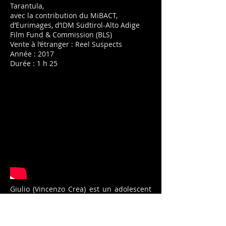
Tarantula,
avec la contribution du MiBACT,
d’Eurimages, d’IDM Südtirol-Alto Adige
Film Fund & Commission (BLS)
Vente à l’étranger : Reel Suspects
Année : 2017
Durée : 1 h 25
Giulio (Vincenzo Crea) est un adolescent
de bonne famille que sa mère place dans
un pensionnat d’élite spécialisé dans la
formation des futures générations de