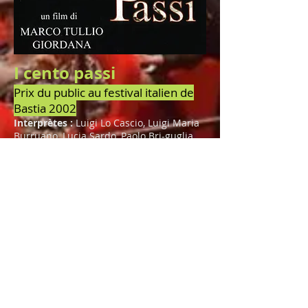
I cento passi
Prix du public au festival italien de
Bastia 2002
Interprètes :
Luigi Lo Cascio, Luigi Maria
Burruano, Lucia Sardo, Paolo Bri-guglia,
Tony Sperandio, Andrea Tidona, Pippo
Montalbano, Ninni Bruschetta, Paola
Pace, Claudio Gioè, Domenico Centamore,
Aurora Quattrocchi
Sicile, années 1970. Avec sa voix haut-
perchée et ses intonations dialectales,
Peppino attaque tous les soirs un boss
mafieux depuis le micro d’une radio libre.
Il enfreint la loi du silence et il se permet
de ridiculiser les notables mafieux, en
leur trouvant des surnoms appropriés.