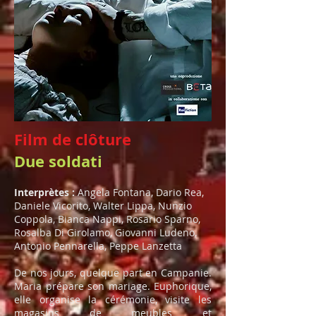
Film de clôture
Due soldati
Interprètes :
Angela Fontana, Dario Rea,
Daniele Vicorito, Walter Lippa, Nunzio
Coppola, Bianca Nappi, Rosario Sparno,
Rosalba Di Girolamo, Giovanni Ludeno,
Antonio Pennarella, Peppe Lanzetta
De nos jours, quelque part en Campanie.
Maria prépare son mariage. Euphorique,
elle organise la cérémonie, visite les
magasins de meubles et