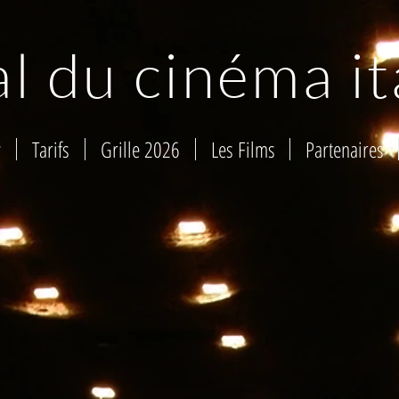
al du cinéma it
y
Tarifs
Grille 2026
Les Films
Partenaires