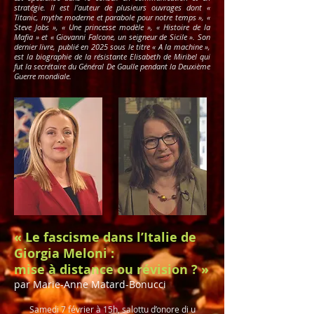
stratégie. Il est l’auteur de plusieurs ouvrages dont «
Titanic, mythe moderne et parabole pour notre temps », «
Steve Jobs », « Une princesse modèle », « Histoire de la
Mafia » et « Giovanni Falcone, un seigneur de Sicile ». Son
dernier livre, publié en 2025 sous le titre « A la machine »,
est la biographie de la résistante Elisabeth de Miribel qui
fut la secrétaire du Général De Gaulle pendant la Deuxième
Guerre mondiale.
« Le fascisme dans l’Italie de
Giorgia Meloni :
mise à distance ou révision ? »
par Marie-Anne Matard-Bonucci
Samedi 7 février à 15h, salottu d’onore di u