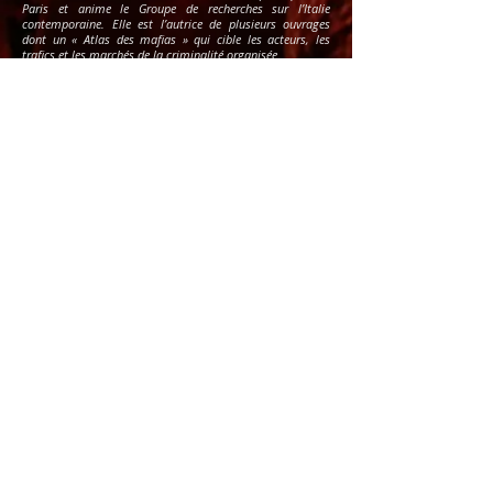
Paris et anime le Groupe de recherches sur l’Italie
contemporaine. Elle est l’autrice de plusieurs ouvrages
dont un « Atlas des mafias » qui cible les acteurs, les
trafics et les marchés de la criminalité organisée.