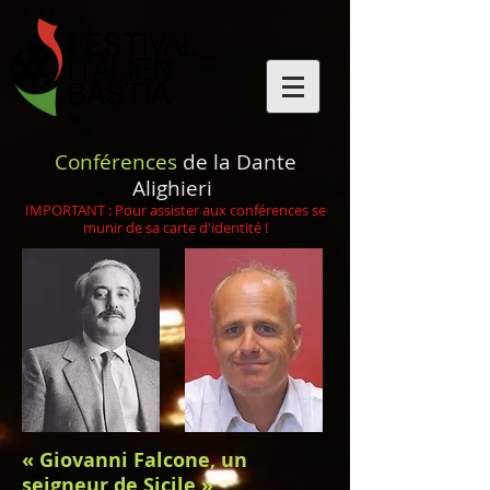
Conférences
de la Dante
Alighieri
IMPORTANT : Pour assister aux conférences se
munir de sa carte d'identité !
« Giovanni Falcone, un
seigneur de Sicile »