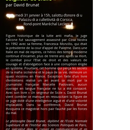
par David Brunat
Samedi 31 janvier à 15h, salottu d’onore di u
Palazzu di a cullettività di Corsica,
Rond-point Maréchal Leclerc
Figure historique de la lutte anti mafia, le juge
Falcone fut sauvagement assassiné par Cosa Nostra
en 1992 avec sa femme, Francesca Morvillo, qui était
la présidente de la cour d’appel de Palerme. Dans une
Italie en mal de repères, ce héros des temps moderne
continue d'incarner, plus de trente ans après sa mort,
le combat pour l'Etat de droit et des valeurs de
courage et d’abnégation face à une corruption érigée
en système. Pourtant, cet homme qui perça les secrets
de la mafia sicilienne et le paya de sa vie, demeure un
quasi inconnu en France. Exception faite d’un livre
d’entretiens réalisé un an avant sa mort par la
journaliste française Marcelle Padovani, aucun
ouvrage en langue française ne lui a été consacré.
Avec son livre « Un seigneur de Sicile », David Brunat
vient combler ce manque en ressuscitant la figure de
ce juge doté d’une intelligence aiguë et d’une volonté
implacable. Dans sa conférence, David Brunat
évoquera ce magistrat hors pair fauché par les forces
du mal.
Le philosophe David Brunat, diplômé de l’Ecole Normale
Supérieure et de l’Institut des Sciences Politiques de Paris,
est spécialisé dans le conseil en communication et en