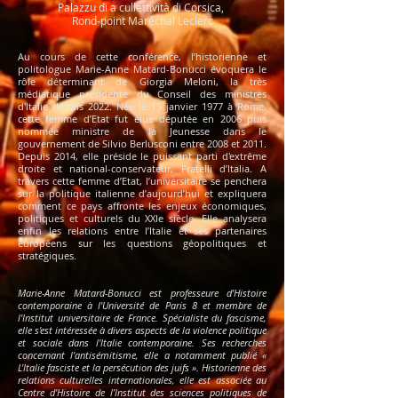
Palazzu di a cullettività di Corsica,
Rond-point Maréchal Leclerc
Au cours de cette conférence, l’historienne et
politologue Marie-Anne Matard-Bonucci évoquera le
rôle déterminant de Giorgia Meloni, la très
médiatique présidente du Conseil des ministres
d'Italie depuis 2022. Née le 15 janvier 1977 à Rome,
cette femme d’Etat fut élue députée en 2006 puis
nommée ministre de la Jeunesse dans le
gouvernement de Silvio Berlusconi entre 2008 et 2011.
Depuis 2014, elle préside le puissant parti d'extrême
droite et national-conservateur, Fratelli d’Italia. A
travers cette femme d’Etat, l’universitaire se penchera
sur la politique italienne d’aujourd’hui et expliquera
comment ce pays affronte les enjeux économiques,
politiques et culturels du XXIe siècle. Elle analysera
enfin les relations entre l’Italie et ses partenaires
européens sur les questions géopolitiques et
stratégiques.
Marie-Anne Matard-Bonucci est professeure d'Histoire
contemporaine à l'Université de Paris 8 et membre de
l'Institut universitaire de France. Spécialiste du fascisme,
elle s'est intéressée à divers aspects de la violence politique
et sociale dans l'Italie contemporaine. Ses recherches
concernant l'antisémitisme, elle a notamment publié «
L'Italie fasciste et la persécution des juifs ». Historienne des
relations culturelles internationales, elle est associée au
Centre d'Histoire de l’Institut des sciences politiques de