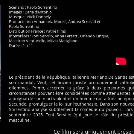
Scénario : Paolo Sorrentino
Images : Daria d’Antonio
Musique : Nick Donnely
Producteurs : Annamaria Morelli, Andrea Scrosati et
Paolo Sorrentino
Distribution France : Pathé films
Interprètes : Toni Servillo, Anna Ferzetti, Orlando Cinque,
Massimo Venturiello, Milvia Marigliano
Durée : 2 h 11
Le président de la République italienne Mariano De Santis es
son mandat. Veuf, cet ancien juriste profondément cathol
dilemmes. Primo, accorder la grâce à deux personnes q
circonstances pouvant être considérées comme atténuantes, 
a poignardé son mari violent et un homme qui a tué son épous
Secundo, promulguer la loi sur l’euthanasie. Dans son nouveau
Sorrentino analyse subtilement la comédie du pouvoir. Lors
septembre 2025, Toni Servillo (qui joue le rôle du présiden
masculine.
Ce film sera uniquement présen