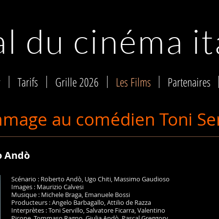
al du cinéma it
y
Tarifs
Grille 2026
Les Films
Partenaires
age au comédien Toni Ser
o Andò
Scénario : Roberto Andò, Ugo Chiti, Massimo Gaudioso
Images : Maurizio Calvesi
Musique : Michele Braga, Emanuele Bossi
Producteurs : Angelo Barbagallo, Attilio de Razza
Interprètes : Toni Servillo, Salvatore Ficarra, Valentino
Picone, Tommaso Ragno, Giulia Andò, Pascal Greggory